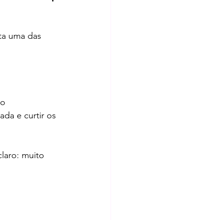
lta uma das 
o 
da e curtir os 
laro: muito 