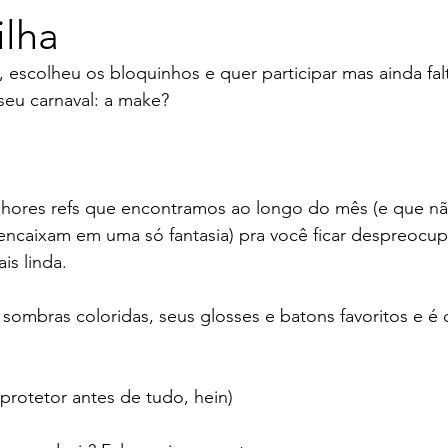
ilha
, escolheu os bloquinhos e quer participar mas ainda fa
 seu carnaval: a make?
hores refs que encontramos ao longo do mês (e que nã
ncaixam em uma só fantasia) pra você ficar despreocupa
is linda.
 sombras coloridas, seus glosses e batons favoritos e é c
protetor antes de tudo, hein)