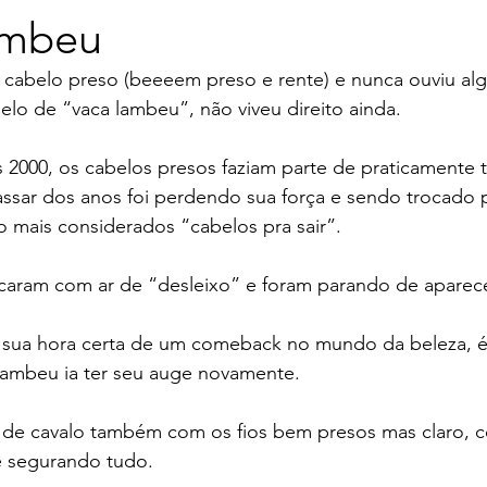
ambeu
cabelo preso (beeeem preso e rente) e nunca ouviu alg
lo de “vaca lambeu”, não viveu direito ainda.
s 2000, os cabelos presos faziam parte de praticamente t
assar dos anos foi perdendo sua força e sendo trocado 
o mais considerados “cabelos pra sair”.
icaram com ar de “desleixo” e foram parando de aparece
sua hora certa de um comeback no mundo da beleza, é
lambeu ia ter seu auge novamente.
de cavalo também com os fios bem presos mas claro, c
e segurando tudo.