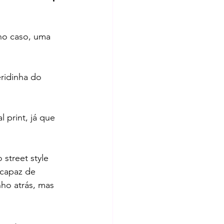
no caso, uma 
ridinha do 
print, já que 
street style 
 capaz de 
nho atrás, mas 