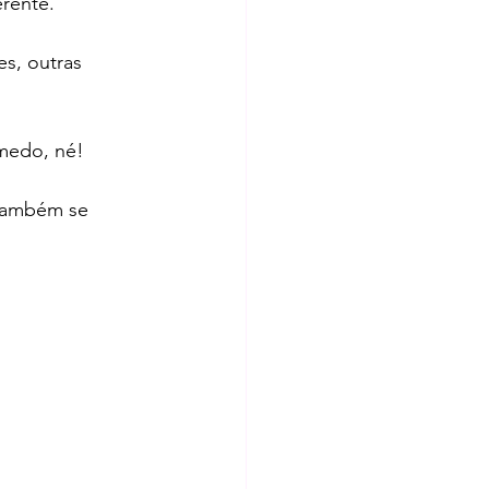
erente.
s, outras 
 medo, né!
 também se 