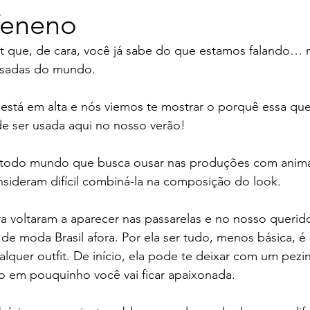
Veneno
st que, de cara, você já sabe do que estamos falando… 
usadas do mundo.
está em alta e nós viemos te mostrar o porquê essa que
ode ser usada aqui no nosso verão!
odo mundo que busca ousar nas produções com animal 
sideram difícil combiná-la na composição do look.
 voltaram a aparecer nas passarelas e no nosso querido 
de moda Brasil afora. Por ela ser tudo, menos básica, é
alquer outfit. De início, ela pode te deixar com um pezi
 em pouquinho você vai ficar apaixonada.